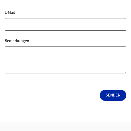
E-Mail
Bemerkungen
SENDEN
Footer